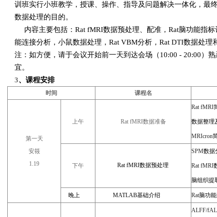
训班实行小班教学，授课、操作、指导及问题解决一体化，最
数据处理的目的。
内容主要包括：
Rat fMRI
数据预处理、配准，
Rat
脑功能指标
能连接分析，小鼠数据处理，
Rat VBM
分析，
Rat DTI
数据处理
注：如方便，请于会议开始前一天到达会场（
10:00 - 20:00
）熟
宜。
3
、课程安排
时间
课程名
Rat fMRI
上午
Rat fMRI
数据准备
数据整理
MRIcron
第一天
安筱
SPM
数据
1.19
Rat fMRI
数据预处理
下午
Rat fMRI
脑组织提
晚上
MATLAB
基础介绍
Rat
脑功能
ALFF/fA