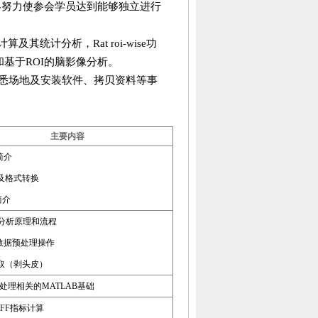
终努力使参会学员达到能够独立进行
计算及其统计分析，
Rat roi-wise
功
和基于
ROI
的脑影像分析。
悉场地及安装软件、拷贝资料等事
主要内容
简介
及格式转换
简介
分析原理和流程
数据预处理操作
取（剥头皮）
处理相关的
MATLAB
基础
LFF
指标计算