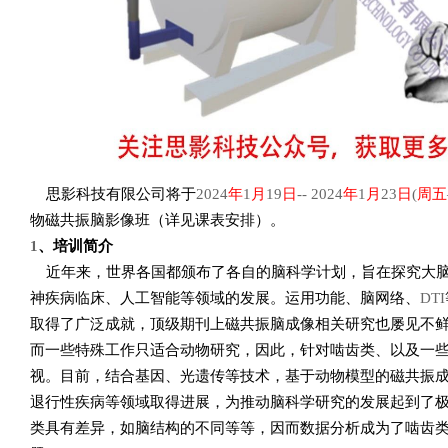
思影科技有限公司将于
2024
年
1
月
19
日
-- 2024
年
1
月
23
日
(
周五
物磁共振脑影像班（详见课表安排）。
1
、培训简介
近年来，世界各国都颁布了各自的脑科学计划，旨在探究大
神疾病临床、人工智能等领域的发展。运用功能、脑网络、
DTI
取得了广泛成就，顶级期刊上磁共振脑成像相关研究也屡见不
而一些特殊工作只适合动物研究，因此，针对啮齿类、以及一
视。目前，结合基因、光遗传等技术，基于动物模型的磁共振
退行性疾病等领域取得进展，为推动脑科学研究的发展起到了
类具有差异，如脑结构的不同等等，因而数据分析成为了啮齿